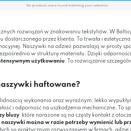
No products were found matching your selection.
ycznych rozwiązań w znakowaniu tekstyliów. W Balti
dostarczonego przez klienta. To trwała i estetyczna
mocyjnej. Naszywki na odzież pozwalają w prosty sp
pośrednio w strukturę materiału. Dzięki odporności 
intensywnym użytkowaniu
. To rozwiązanie szczegól
naszywki haftowane?
lidnością wykonania oraz wyraźnym, lekko wypukłym
łość i odporność na uszkodzenia mechaniczne. To spr
zy bluzy
, które narażone są na częsty kontakt z otoc
u
naszywki można w razie potrzeby wymienić lub pr
łych są praktycznym rozwiązaniem w firmach, gdzie z