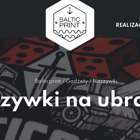
REALIZA
Balticprint
/
Gadżety
/
Naszywki
zywki na ubr