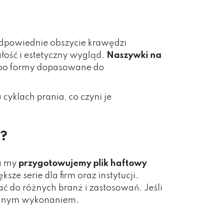
 Odpowiednie obszycie krawędzi
łość i estetyczny wygląd.
Naszywki na
 po formy dopasowane do
yklach prania, co czyni je
t?
 a my
przygotowujemy plik haftowy
ze serie dla firm oraz instytucji.
ć do różnych branż i zastosowań. Jeśli
nalnym wykonaniem.