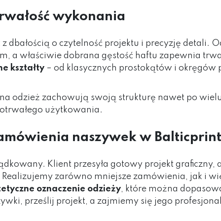
 trwałość wykonania
dbałością o czytelność projektu i precyzję detali.
em, a właściwie dobrana gęstość haftu zapewnia trwa
e kształty
– od klasycznych prostokątów i okręgów
a odzież zachowują swoją strukturę nawet po wielu c
otrwałego użytkowania.
zamówienia naszywek w Balticprin
orządkowany. Klient przesyła gotowy projekt graficzny,
. Realizujemy zarówno mniejsze zamówienia, jak i więks
stetyczne oznaczenie odzieży
, które można dopasowa
wki, prześlij projekt, a zajmiemy się jego profesjo