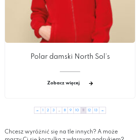
Polar damski North Sol’s
Zobacz więcej
←
1
2
3
…
8
9
10
11
12
13
→
Chcesz wyróżnić się na tle innych? A może
marzy Ci się koszulka z własnym nadrukiem?