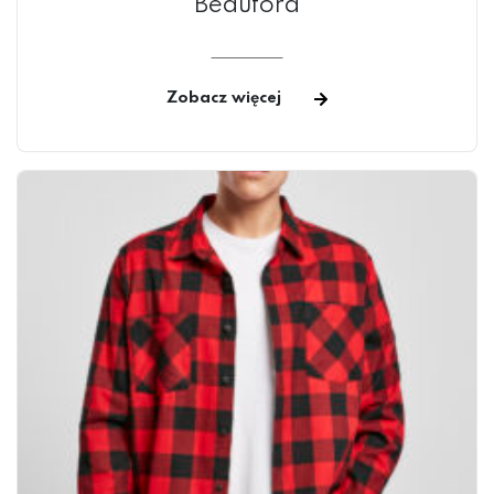
Beauford
CZAPKI
Zobacz więcej
GADŻETY
ODZIEŻ