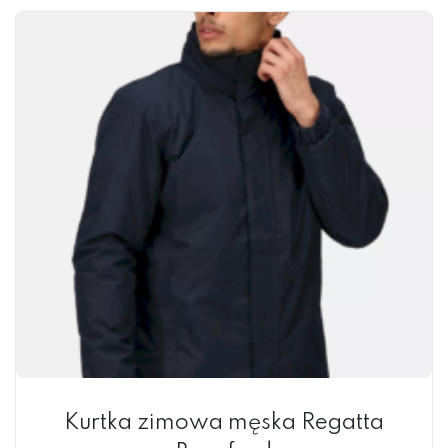
HAFT KOMPUTEROWY
TERMOTRANSFER
SUBLIMACJA
DTG
Kurtka zimowa męska Regatta
SITODRUK