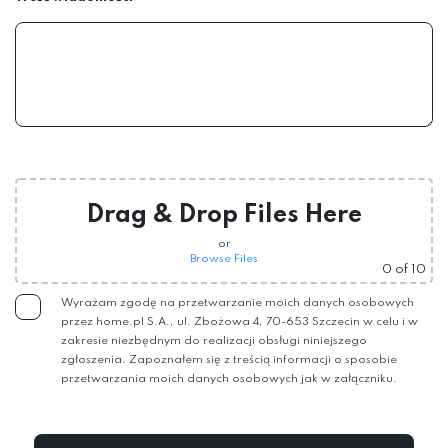
Drag & Drop Files Here
or
Browse Files
0
of 10
Wyrażam zgodę na przetwarzanie moich danych osobowych
przez home.pl S.A., ul. Zbożowa 4, 70-653 Szczecin w celu i w
zakresie niezbędnym do realizacji obsługi niniejszego
zgłoszenia. Zapoznałem się z treścią informacji o sposobie
przetwarzania moich danych osobowych jak w załączniku.