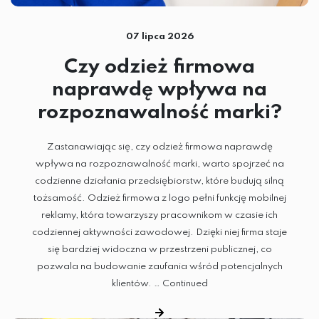
TERMOTRANSFER
07 lipca 2026
SUBLIMACJA
Czy odzież firmowa
DTG
naprawdę wpływa na
rozpoznawalność marki?
SITODRUK
Zastanawiając się, czy odzież firmowa naprawdę
wpływa na rozpoznawalność marki, warto spojrzeć na
CZAPKI
codzienne działania przedsiębiorstw, które budują silną
tożsamość. Odzież firmowa z logo pełni funkcję mobilnej
GADŻETY
reklamy, która towarzyszy pracownikom w czasie ich
ODZIEŻ
codziennej aktywności zawodowej. Dzięki niej firma staje
się bardziej widoczna w przestrzeni publicznej, co
pozwala na budowanie zaufania wśród potencjalnych
klientów. …
Continued