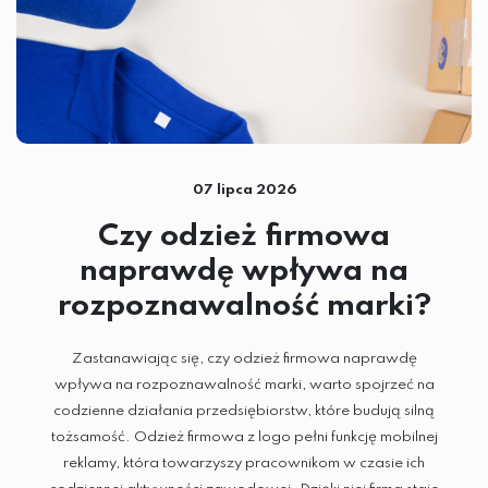
HAFT KOMPUTEROWY
TERMOTRANSFER
SUBLIMACJA
07 lipca 2026
DTG
Czy odzież firmowa
SITODRUK
naprawdę wpływa na
rozpoznawalność marki?
CZAPKI
Zastanawiając się, czy odzież firmowa naprawdę
GADŻETY
wpływa na rozpoznawalność marki, warto spojrzeć na
codzienne działania przedsiębiorstw, które budują silną
ODZIEŻ
tożsamość. Odzież firmowa z logo pełni funkcję mobilnej
reklamy, która towarzyszy pracownikom w czasie ich