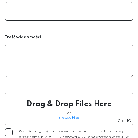
Treść wiadomości
Drag & Drop Files Here
or
Browse Files
0
of 10
Wyrażam zgodę na przetwarzanie moich danych osobowych
przez home.pl S.A., ul. Zbożowa 4, 70-653 Szczecin w celu i w