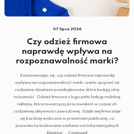
HAFT KOMPUTEROWY
TERMOTRANSFER
SUBLIMACJA
07 lipca 2026
Czy odzież firmowa
DTG
naprawdę wpływa na
SITODRUK
rozpoznawalność marki?
Zastanawiając się, czy odzież firmowa naprawdę
CZAPKI
wpływa na rozpoznawalność marki, warto spojrzeć na
codzienne działania przedsiębiorstw, które budują silną
GADŻETY
tożsamość. Odzież firmowa z logo pełni funkcję mobilnej
ODZIEŻ
reklamy, która towarzyszy pracownikom w czasie ich
codziennej aktywności zawodowej. Dzięki niej firma staje
się bardziej widoczna w przestrzeni publicznej, co
pozwala na budowanie zaufania wśród potencjalnych
klientów. …
Continued