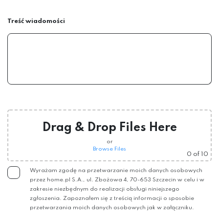
Treść wiadomości
Drag & Drop Files Here
or
Browse Files
0
of 10
Wyrażam zgodę na przetwarzanie moich danych osobowych
przez home.pl S.A., ul. Zbożowa 4, 70-653 Szczecin w celu i w
zakresie niezbędnym do realizacji obsługi niniejszego
zgłoszenia. Zapoznałem się z treścią informacji o sposobie
przetwarzania moich danych osobowych jak w załączniku.