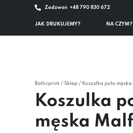
Zadzwoń
+48 790 830 672
JAK DRUKUJEMY?
NA CZYM?
/
/
Balticprint
Sklep
Koszulka polo męska 
Koszulka p
męska Malfi