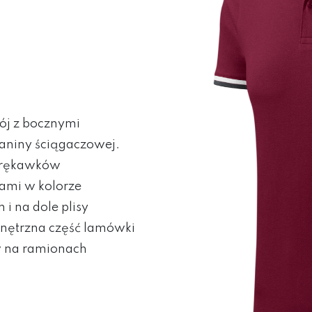
ój z bocznymi
ianiny ściągaczowej.
e rękawków
kami w kolorze
i na dole plisy
ętrzna część lamówki
 na ramionach