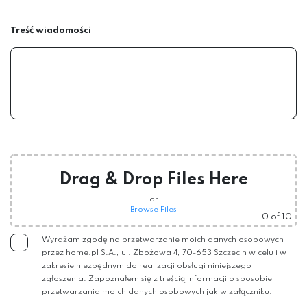
Treść wiadomości
Drag & Drop Files Here
or
Browse Files
0
of 10
Wyrażam zgodę na przetwarzanie moich danych osobowych
przez home.pl S.A., ul. Zbożowa 4, 70-653 Szczecin w celu i w
zakresie niezbędnym do realizacji obsługi niniejszego
zgłoszenia. Zapoznałem się z treścią informacji o sposobie
przetwarzania moich danych osobowych jak w załączniku.