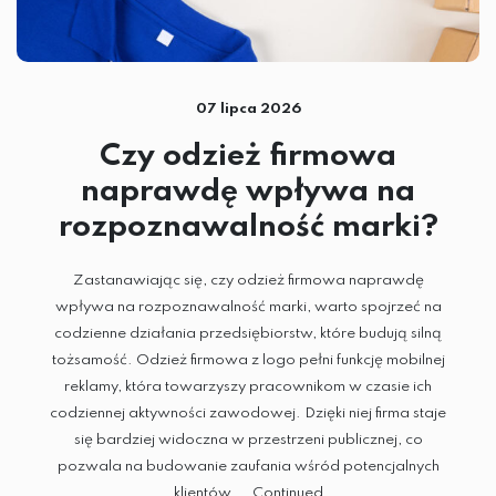
HAFT KOMPUTEROWY
TERMOTRANSFER
SUBLIMACJA
07 lipca 2026
Czy odzież firmowa
DTG
naprawdę wpływa na
SITODRUK
rozpoznawalność marki?
Zastanawiając się, czy odzież firmowa naprawdę
CZAPKI
wpływa na rozpoznawalność marki, warto spojrzeć na
codzienne działania przedsiębiorstw, które budują silną
GADŻETY
tożsamość. Odzież firmowa z logo pełni funkcję mobilnej
ODZIEŻ
reklamy, która towarzyszy pracownikom w czasie ich
codziennej aktywności zawodowej. Dzięki niej firma staje
się bardziej widoczna w przestrzeni publicznej, co
pozwala na budowanie zaufania wśród potencjalnych
klientów. …
Continued