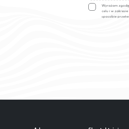
Wyrażam zgodę n
celu i w zakresi
sposobie przetw