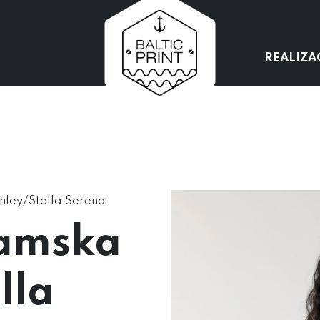
REALIZA
nley/Stella Serena
damska
lla