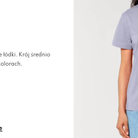
 łódki. Krój średnio
olorach.
e