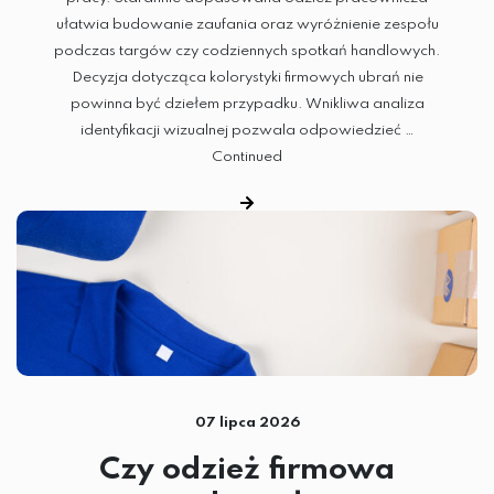
ułatwia budowanie zaufania oraz wyróżnienie zespołu
podczas targów czy codziennych spotkań handlowych.
Decyzja dotycząca kolorystyki firmowych ubrań nie
powinna być dziełem przypadku. Wnikliwa analiza
identyfikacji wizualnej pozwala odpowiedzieć …
Continued
HAFT KOMPUTEROWY
07 lipca 2026
TERMOTRANSFER
Czy odzież firmowa