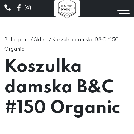
/
/
Balticprint
Sklep
Koszulka damska B&C #150
Organic
Koszulka
damska B&C
#150 Organic