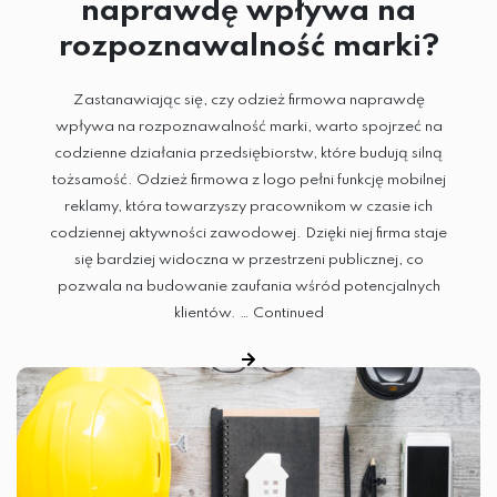
naprawdę wpływa na
SUBLIMACJA
rozpoznawalność marki?
DTG
Zastanawiając się, czy odzież firmowa naprawdę
SITODRUK
wpływa na rozpoznawalność marki, warto spojrzeć na
codzienne działania przedsiębiorstw, które budują silną
tożsamość. Odzież firmowa z logo pełni funkcję mobilnej
CZAPKI
reklamy, która towarzyszy pracownikom w czasie ich
codziennej aktywności zawodowej. Dzięki niej firma staje
GADŻETY
się bardziej widoczna w przestrzeni publicznej, co
pozwala na budowanie zaufania wśród potencjalnych
ODZIEŻ
klientów. …
Continued