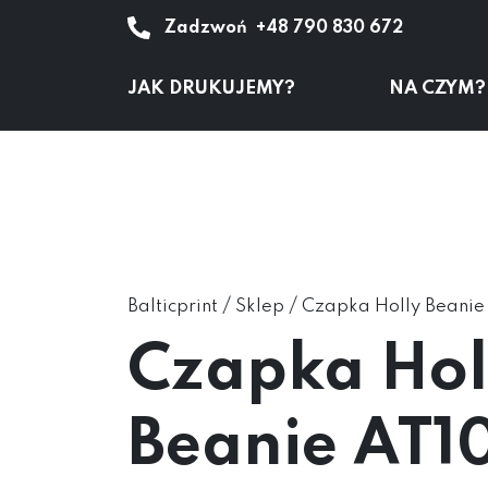
Zadzwoń
+48 790 830 672
JAK DRUKUJEMY?
NA CZYM?
/
/
Balticprint
Sklep
Czapka Holly Beanie
Czapka Hol
Beanie AT1