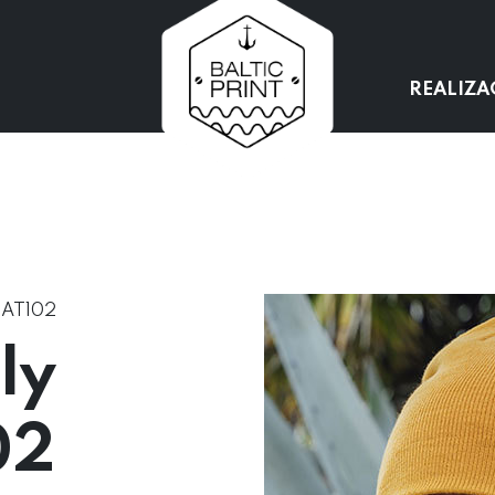
REALIZA
 AT102
ly
02