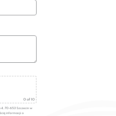
0
of 10
4, 70-653 Szczecin w
ścią informacji o