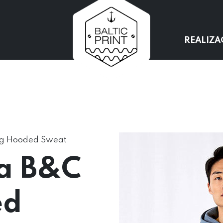
REALIZA
ng Hooded Sweat
a B&C
ed