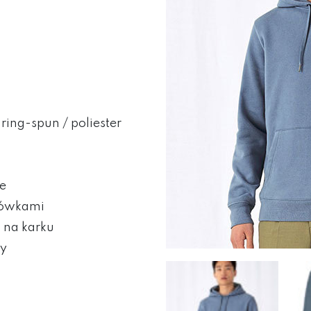
ing-spun / poliester
ze
ńcówkami
 na karku
ey