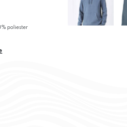
% poliester
e