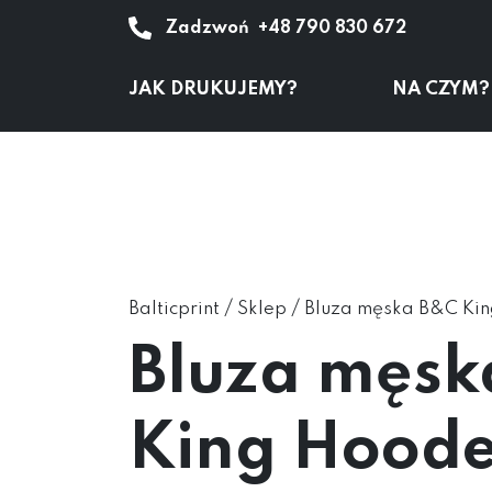
Zadzwoń
+48 790 830 672
JAK DRUKUJEMY?
NA CZYM?
/
/
Balticprint
Sklep
Bluza męska B&C Ki
Bluza męsk
King Hood