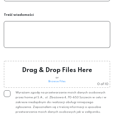
Treść wiadomości
Drag & Drop Files Here
or
Browse Files
0
of 10
Wyrażam zgodę na przetwarzanie moich danych osobowych
przez home.pl S.A., ul. Zbożowa 4, 70-653 Szczecin w celu i w
zakresie niezbędnym do realizacji obsługi niniejszego
zgłoszenia. Zapoznałem się z treścią informacji o sposobie
przetwarzania moich danych osobowych jak w załączniku.