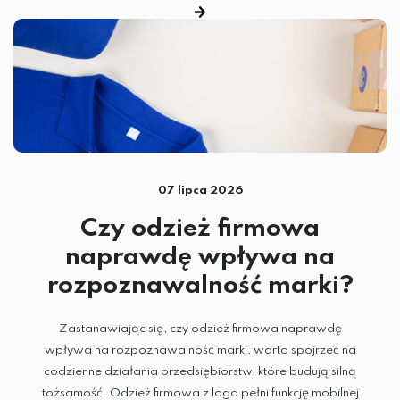
HAFT KOMPUTEROWY
TERMOTRANSFER
SUBLIMACJA
DTG
07 lipca 2026
SITODRUK
Czy odzież firmowa
naprawdę wpływa na
rozpoznawalność marki?
CZAPKI
GADŻETY
Zastanawiając się, czy odzież firmowa naprawdę
wpływa na rozpoznawalność marki, warto spojrzeć na
ODZIEŻ
codzienne działania przedsiębiorstw, które budują silną
tożsamość. Odzież firmowa z logo pełni funkcję mobilnej