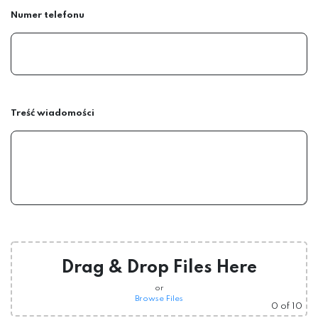
Numer telefonu
Treść wiadomości
Drag & Drop Files Here
or
Browse Files
0
of 10