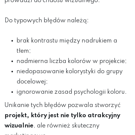
prowadzi do chaosu wizualnego.
DTG
SITODRUK
Do typowych błędów należą:
brak kontrastu między nadrukiem a
CZAPKI
tłem;
GADŻETY
nadmierna liczba kolorów w projekcie;
ODZIEŻ
niedopasowanie kolorystyki do grupy
docelowej;
ignorowanie zasad psychologii koloru.
Unikanie tych błędów pozwala stworzyć
projekt, który jest nie tylko atrakcyjny
wizualnie
, ale również skuteczny